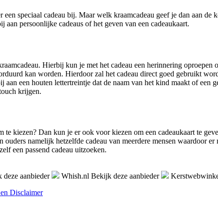
r een speciaal cadeau bij. Maar welk kraamcadeau geef je dan aan de ke
ij aan persoonlijke cadeaus of het geven van een cadeaukaart.
raamcadeau. Hierbij kun je met het cadeau een herinnering oproepen of j
rduurd kan worden. Hierdoor zal het cadeau direct goed gebruikt word
aan een houten lettertreintje dat de naam van het kind maakt of een ge
touch krijgen.
 om te kiezen? Dan kun je er ook voor kiezen om een cadeaukaart te geve
gen ouders namelijk hetzelfde cadeau van meerdere mensen waardoor er
zelf een passend cadeau uitzoeken.
k deze aanbieder
Whish.nl
Bekijk deze aanbieder
Kerstwebwinke
 en Disclaimer