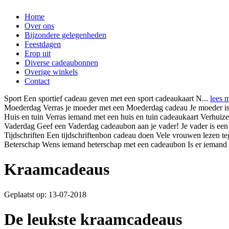
Home
Over ons
Bijzondere gelegenheden
Feestdagen
Erop uit
Diverse cadeaubonnen
Overige winkels
Contact
Sport
Een sportief cadeau geven met een sport cadeaukaart N...
lees 
Moederdag
Verras je moeder met een Moederdag cadeau Je moeder is 
Huis en tuin
Verras iemand met een huis en tuin cadeaukaart Verhui
Vaderdag
Geef een Vaderdag cadeaubon aan je vader! Je vader is een
Tijdschriften
Een tijdschriftenbon cadeau doen Vele vrouwen lezen teg
Beterschap
Wens iemand beterschap met een cadeaubon Is er iemand z
Kraamcadeaus
Geplaatst op: 13-07-2018
De leukste kraamcadeaus